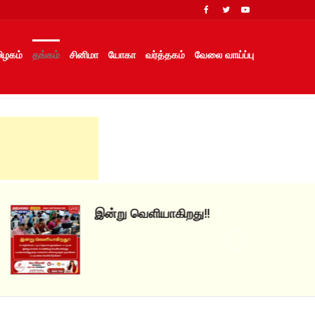
ிழகம்
தங்கம்
சினிமா
யோகா
வர்த்தகம்
வேலை வாய்ப்பு
இன்று வெளியாகிறது!!