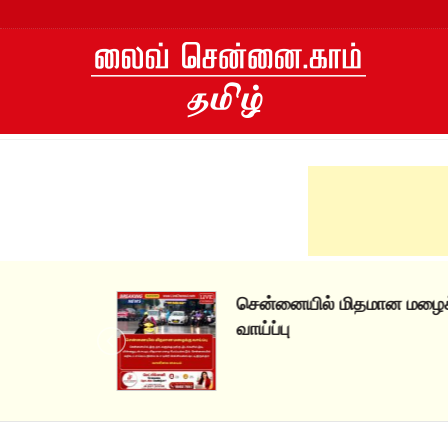
Skip
to
content
சென்னையில் மிதமான மழைக்கு
வாய்ப்பு