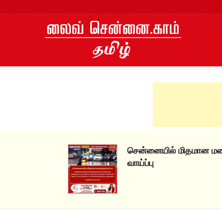
Skip
to
content
சென்னையில் மிதமான மழைக்கு
வாய்ப்பு