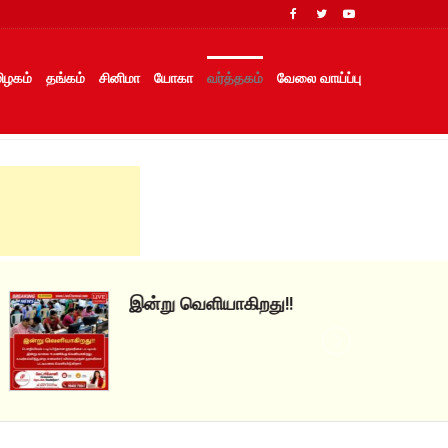
ிழகம்
தங்கம்
சினிமா
யோகா
வர்த்தகம்
வேலை வாய்ப்பு
இன்று வெளியாகிறது!!