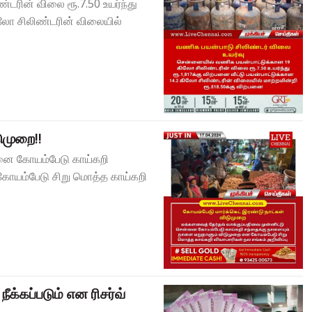
ரின் விலை ரூ.7.50 உயர்ந்து
கிலோ சிலிண்டரின் விலையில்
ுமுறை!!
்னை கோயம்பேடு காய்கறி
கோயம்பேடு சிறு மொத்த காய்கறி
ீக்கப்படும் என ரிசர்வ்