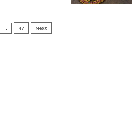
47
Next
…