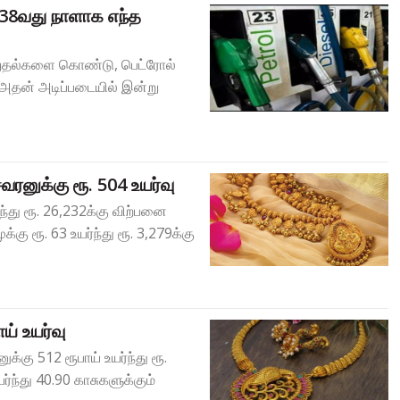
ு 38வது நாளாக எந்த
றுதல்களை கொண்டு, பெட்ரோல்
. அதன் அடிப்படையில் இன்று
னுக்கு ரூ. 504 உயர்வு
்து ரூ. 26,232க்கு விற்பனை
ு ரூ. 63 உயர்ந்து ரூ. 3,279க்கு
ய் உயர்வு
ு 512 ரூபாய் உயர்ந்து ரூ.
ர்ந்து 40.90 காசுகளுக்கும்