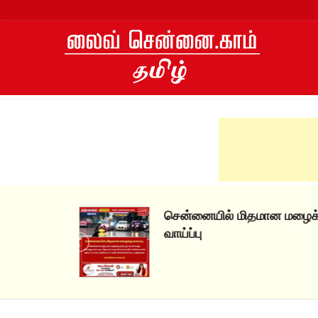
Skip
to
content
சென்னையில் மிதமான மழைக்கு
வாய்ப்பு