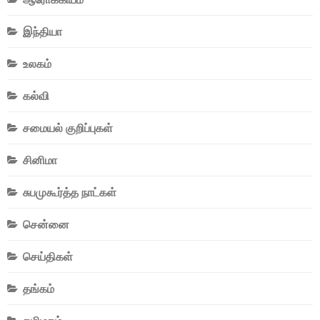
இந்தியா
உலகம்
கல்வி
சமையல் குறிப்புகள்
சினிமா
சுபமுகூர்த்த நாட்கள்
சென்னை
செய்திகள்
தங்கம்