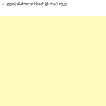
புறநகர் மின்சார ரயில்கள் இயக்கம் ரத்து