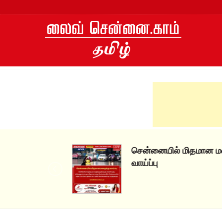
Skip
to
content
சென்னையில் மிதமான மழைக்கு
வாய்ப்பு