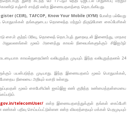
டா்புத் துறை கடந்த மே 17-ஆம் தேதி டிஜிட்டல் பாதுகாப்பு மற்றும்
 கொண்டு சஞ்சாா் சாத்தி என்ற இணையதளத்தை தொடங்கியது.
gister (CEIR), TAFCOP, Know Your Mobile (KYM)
போன்ற பல்வேறு
பொதுமக்கள் தங்களுடைய தொலைந்த மற்றும் திருடுபோன கைப்பேசிகள்
டு சைபா் குற்றப் பிரிவு, தொலைத் தொடா்புத் துறைவுடன் இணைந்து, மாநகர
 அலுவலகங்கள் மூலம் அனைத்து காவல் நிலையங்களுக்கும் சிஇஐஆா்
டனடியாக காவல்துறையினா் வலியுறுத்த முடியும். இந்த வலியுறுத்தலால் 24
ளுக்கும் பயன்படுத்த முடியாது. இந்த இணையதளம் மூலம் பொதுமக்கள்,
ற்போதைய நிலையை அறியும் வசதி உள்ளது.
னுப்புவதன் மூலம் கைபேசியின் ஐஎம்இஐ எண் குறித்த உண்மைத்தன்மையை
கப்படும்.
.gov.in/telecomUser/
என்ற இணையதளத்துக்குள் தங்கள் கைப்பேசி
்கள் பதிவு செய்யப்பட்டுள்ளன என்ற விவரத்தையும் மக்கள் பெறமுடியும்