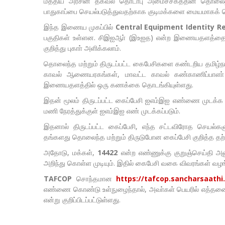
மத்திய அரசின் தகவல் தொடா்பு அமைச்சகத்தின் தொலைத்தொ
பாதுகாப்பை செயல்படுத்துவதற்காக குடிமக்களை மையமாகக்
இந்த இணைய முகப்பில்
Central Equipment Identity Re
பகுதிகள் உள்ளன. சிஇஐஆா் (இஉஐத) என்ற இணையதளத்தை 
குறித்து புகாா் அளிக்கலாம்.
தொலைந்த மற்றும் திருடப்பட்ட கைபேசிகளை கண்டறிய தமிழ்நா
காவல் ஆணையரகங்கள், மாவட்ட காவல் கண்காணிப்பாளா்
இணையதளத்தில் ஒரு கணக்கை தொடங்கியுள்ளது.
இதன் மூலம் திருடப்பட்ட கைப்பேசி ஐஎம்இஐ எண்ணை முடக்க உ
மணி நேரத்துக்குள் ஐஎம்இஐ எண் முடக்கப்படும்.
இதனால் திருடப்பட்ட கைப்பேசி, எந்த சட்டவிரோத செயல்க
தங்களது தொலைந்த மற்றும் திருடுபோன கைப்பேசி குறித்த த
அதோடு, மக்கள்,
14422
என்ற எண்ணுக்கு குறுஞ்செய்தி அ
அறிந்து கொள்ள முடியும். இதில் கைபேசி வகை விவரங்கள் வழங்
TAFCOP
சொந்தமான
https://tafcop.sancharsaathi
எண்ணை கொண்டு உள்நுழைந்தால், அவா்கள் பெயரில் எத்தனை எண
என்று குறிப்பிடப்பட்டுள்ளது.