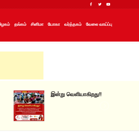
ிழகம்
தங்கம்
சினிமா
யோகா
வர்த்தகம்
வேலை வாய்ப்பு
இன்று வெளியாகிறது!!