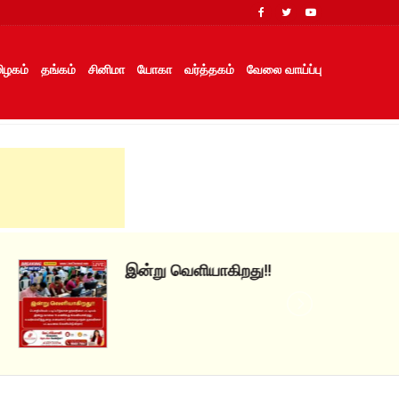
ிழகம்
தங்கம்
சினிமா
யோகா
வர்த்தகம்
வேலை வாய்ப்பு
இன்று வெளியாகிறது!!