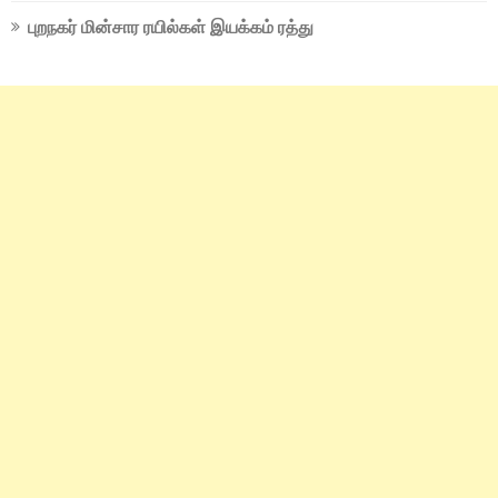
புறநகர் மின்சார ரயில்கள் இயக்கம் ரத்து