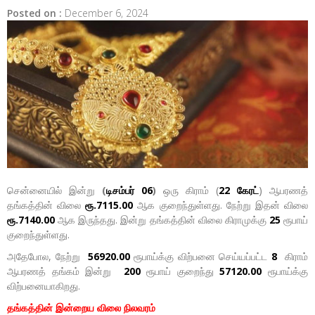
Posted on :
December 6, 2024
சென்னையில் இன்று
(
டிசம்பர் 06
)
ஒரு கிராம் (
22 கேரட்
) ஆபரணத்
தங்கத்தின் விலை
ரூ.7115.00
ஆக குறைந்துள்ளது. நேற்று இதன் விலை
ரூ.7140.00
ஆக இருந்தது. இன்று தங்கத்தின் விலை கிராமுக்கு
25
ரூபாய்
குறைந்துள்ளது.
அதேபோல, நேற்று
56920.00
ரூபாய்க்கு விற்பனை செய்யப்பட்ட
8
கிராம்
ஆபரணத் தங்கம் இன்று
200
ரூபாய் குறைந்து
57120.00
ரூபாய்க்கு
விற்பனையாகிறது.
தங்கத்தின் இன்றைய விலை நிலவரம்