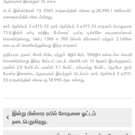
ஆதரவுகள் இவற்றுள் அடக்கம்.
டெல் இன்ஸ்பிரான் 15 3565 சாதனத்தின் விலை ரூ.28,990-/ பிளிப்கார்ட்
வலைதளத்தில் கிடைக்கிறது.
ஏசர் ஆஸ்பியர் 3 ஏ315-33: ஏசர் ஆஸ்பியர் 3 ஏ315-33 சாதனம் பொதுவாக
15.6-இன்ச் எச்டி எல்இடி பேக்லைட் டிஎப்டி டிஸ்பிளே வடிவமைப்பைக்
கொண்டுள்ளது, பின்பு 1366 x 768 பிக்சல் திர்மானம் மற்றும் 2.1கிலோ
எடையுடன் வெளிவந்துள்ளது இந்த சாதனம்.
குறிப்பாக குவாட்-கோர் சிபியு மற்றும் 4ஜிபி ரேம், 500ஜிபி உள்ளடக்க மெமரி
கொண்டுள்ளது இந்த லேப்டாப் மாடல். விண்டோஸ் 10 ஹோம் இயங்குதளம்,
யுஎஸ்பி 2.0 போர்ட்ஸ், யுஎஸ்பி 3.1 போர்ட், எச்டிஎம்ஐ போர்ட், ஆடியோ ஜாக்
போன்ற இணைப்பு ஆதரவுகள் இவற்றுள் அடக்கம். ஏசர் ஆஸ்பியர் 3 ஏ315-
33 சாதனத்தின் விலை ரூ.18,990-ஆக உள்ளது.
இன்று மின்சார ரயில் சோதனை ஓட்டம்
நடைபெறுகிறது.