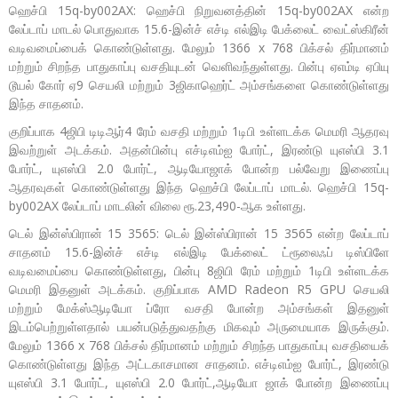
ஹெச்பி 15q-by002AX: ஹெச்பி நிறுவனத்தின் 15q-by002AX என்ற
லேப்டாப் மாடல் பொதுவாக 15.6-இன்ச் எச்டி எல்இடி பேக்லைட் வைட்ஸ்கிரீன்
வடிவமைப்பைக் கொண்டுள்ளது. மேலும் 1366 x 768 பிக்சல் திர்மானம்
மற்றும் சிறந்த பாதுகாப்பு வசதியுடன் வெளிவந்துள்ளது. பின்பு ஏஎம்டி ஏபியு
டூயல் கோர் ஏ9 செயலி மற்றும் 3ஜிகாஹெர்ட் அம்சங்களை கொண்டுள்ளது
இந்த சாதனம்.
குறிப்பாக 4ஜிபி டிடிஆர்4 ரேம் வசதி மற்றும் 1டிபி உள்ளடக்க மெமரி ஆதரவு
இவற்றுள் அடக்கம். அதன்பின்பு எச்டிஎம்ஐ போர்ட், இரண்டு யுஎஸ்பி 3.1
போர்ட், யுஎஸ்பி 2.0 போர்ட், ஆடியோஜாக் போன்ற பல்வேறு இணைப்பு
ஆதரவுகள் கொண்டுள்ளது இந்த ஹெச்பி லேப்டாப் மாடல். ஹெச்பி 15q-
by002AX லேப்டாப் மாடலின் விலை ரூ.23,490-ஆக உள்ளது.
டெல் இன்ஸ்பிரான் 15 3565: டெல் இன்ஸ்பிரான் 15 3565 என்ற லேப்டாப்
சாதனம் 15.6-இன்ச் எச்டி எல்இடி பேக்லைட் ட்ரூலைஃப் டிஸ்பிளே
வடிவமைப்பை கொண்டுள்ளது, பின்பு 8ஜிபி ரேம் மற்றும் 1டிபி உள்ளடக்க
மெமரி இதனுள் அடக்கம். குறிப்பாக AMD Radeon R5 GPU செயலி
மற்றும் மேக்ஸ்ஆடியோ ப்ரோ வசதி போன்ற அம்சங்கள் இதனுள்
இடம்பெற்றுள்ளதால் பயன்படுத்துவதற்கு மிகவும் அருமையாக இருக்கும்.
மேலும் 1366 x 768 பிக்சல் திர்மானம் மற்றும் சிறந்த பாதுகாப்பு வசதியைக்
கொண்டுள்ளது இந்த அட்டகாசமான சாதனம். எச்டிஎம்ஐ போர்ட், இரண்டு
யுஎஸ்பி 3.1 போர்ட், யுஎஸ்பி 2.0 போர்ட்,ஆடியோ ஜாக் போன்ற இணைப்பு