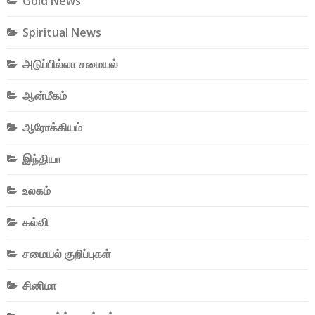
Gold News
Spiritual News
அடுப்பில்லா சமையல்
ஆன்மீகம்
ஆரோக்கியம்
இந்தியா
உலகம்
கல்வி
சமையல் குறிப்புகள்
சினிமா