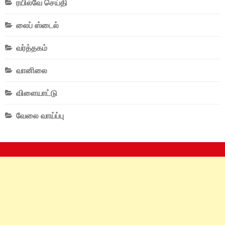
ரயில்வே செய்தி
லைப் ஸ்டைல்
வர்த்தகம்
வானிலை
விளையாட்டு
வேலை வாய்ப்பு