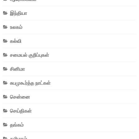
இந்தியா
உலகம்
கல்வி
சமையல் குறிப்புகள்
சினிமா
சுபமுகூர்த்த நாட்கள்
சென்னை
செய்திகள்
தங்கம்
தமிழகம்