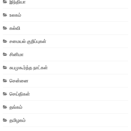
இந்தியா
உலகம்
கல்வி
சமையல் குறிப்புகள்
சினிமா
சுபமுகூர்த்த நாட்கள்
சென்னை
செய்திகள்
தங்கம்
தமிழகம்