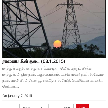
நாளைய மின் தடை (08.1.2015)
மாத்தூர் பகுதி: மாத்தூர், எம்.எம்.டி.ஏ., பெரிய மற்றும் சின்ன
மாத்தூர், அஜிஸ் நகர், மஞ்சம்பாக்கம், மாசிலாமணி நகர், சி.கே.எம்.
நகர், எம்.சி.சி. அவென்யூ, எம்.ஆர்.எச். ரோடு, டெலிபோன் காலனி,
செயின்ட்...
On
January 7, 2015
Prev
1
518