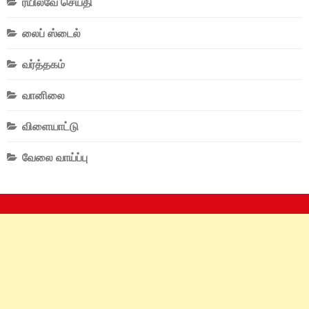
ரயில்வே செய்தி
லைப் ஸ்டைல்
வர்த்தகம்
வானிலை
விளையாட்டு
வேலை வாய்ப்பு