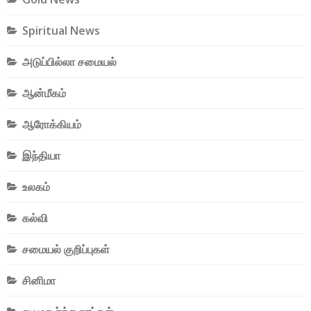
Spiritual News
அடுப்பில்லா சமையல்
ஆன்மீகம்
ஆரோக்கியம்
இந்தியா
உலகம்
கல்வி
சமையல் குறிப்புகள்
சினிமா