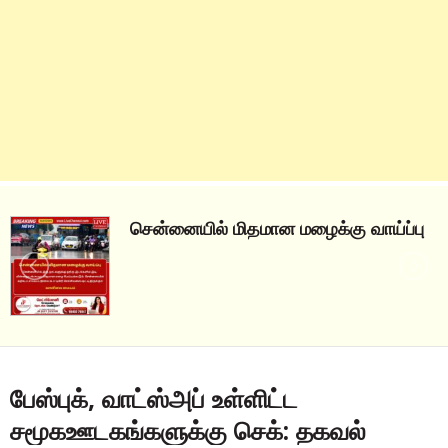
சென்னையில் மிதமான மழைக்கு வாய்ப்பு
பேஸ்புக், வாட்ஸ்அப் உள்ளிட்ட
சமூகஊடகங்களுக்கு செக்: தகவல்