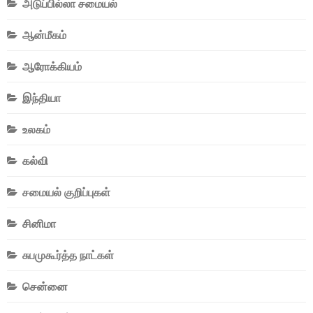
அடுப்பில்லா சமையல்
ஆன்மீகம்
ஆரோக்கியம்
இந்தியா
உலகம்
கல்வி
சமையல் குறிப்புகள்
சினிமா
சுபமுகூர்த்த நாட்கள்
சென்னை