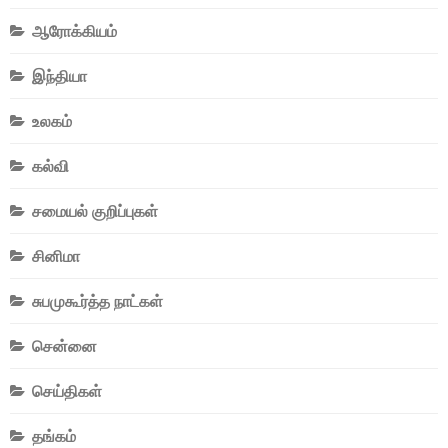
ஆரோக்கியம்
இந்தியா
உலகம்
கல்வி
சமையல் குறிப்புகள்
சினிமா
சுபமுகூர்த்த நாட்கள்
சென்னை
செய்திகள்
தங்கம்