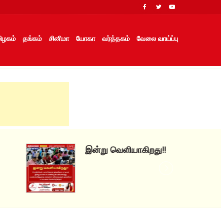
ிழகம்
தங்கம்
சினிமா
யோகா
வர்த்தகம்
வேலை வாய்ப்பு
இன்று வெளியாகிறது!!