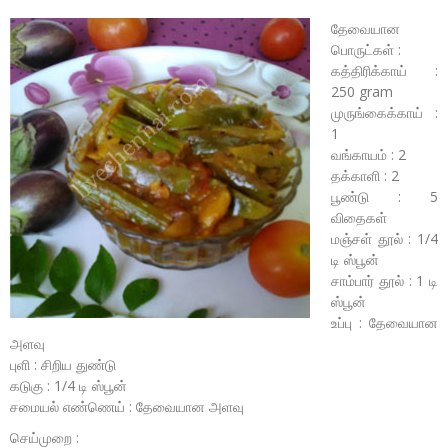
தேவையான
பொருட்கள் :
கத்திரிக்காய் :
250 gram
முருங்கைக்காய் :
1
வங்காயம் : 2
தக்காளி : 2
பூண்டு : 5
விதைகள்
மஞ்சள் தூல் : 1/4
டி ஸ்பூன்
சாம்பார் தூல் : 1 டி
ஸ்பூன்
உப்பு : தேவையான
அளவு
புளி : சிறிய துண்டு
கடுகு : 1/4 டி ஸ்பூன்
சமையல் எண்ணெய் : தேவையான அளவு
செய்முறை :