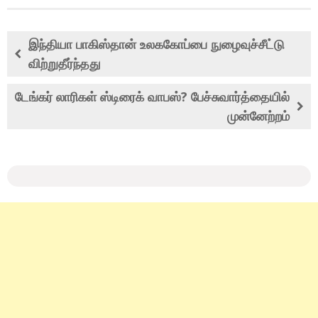
இந்தியா பாகிஸ்தான் உலககோப்பை நுழைவுச்சீட்டு
விற்றுதீர்ந்தது
டேங்கர் லாரிகள் ஸ்டிரைக் வாபஸ்? பேச்சுவார்த்தையில்
முன்னேற்றம்