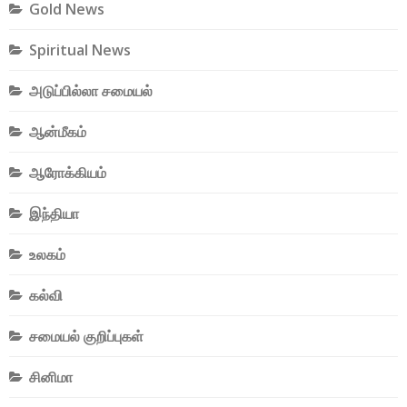
Gold News
Spiritual News
அடுப்பில்லா சமையல்
ஆன்மீகம்
ஆரோக்கியம்
இந்தியா
உலகம்
கல்வி
சமையல் குறிப்புகள்
சினிமா