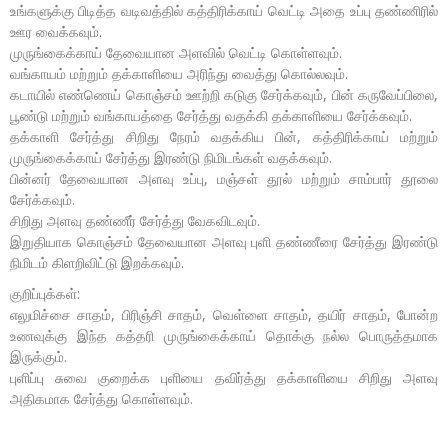
உங்களுக்கு பிடித்த வடிவத்தில் கத்திரிக்காய் வெட்டி அதை உப்பு தண்ணிரில்
ஊர வைக்கவும்.
முருங்கைக்காய் தேவையான அளவில் வெட்டி கொள்ளவும்.
வங்காயம் மற்றும் தக்காளியை அரிந்து வைத்து கொல்லவும்.
கடாயில் எண்ணெய் கொஞ்சம் ஊற்றி கடுகு சேர்க்கவும், பின் கருவேப்பிலை,
பூண்டு மற்றும் வங்காயத்தை சேர்த்து வதக்கி தக்காளியை சேர்க்கவும்.
தக்காளி சேர்த்து சிறிது நேரம் வதக்கிய பின், கத்திரிக்காய் மற்றும்
முருங்கைக்காய் சேர்த்து இரண்டு நிமிடங்கள் வதக்கவும்.
பின்னர் தேவையான அளவு உப்பு, மஞ்சள் தூல் மற்றும் சாம்பார் தூலை
சேர்க்கவும்.
சிறிது அளவு தண்ணீர் சேர்த்து வேகவிடவும்.
இறுதியாக கொஞ்சம் தேவையான அளவு புளி தண்ணீரை சேர்த்து இரண்டு
நிமிடம் கிளறிவிட்டு இறக்கவும்.
குறிப்புக்கள்:
எலுமிச்சை சாதம், பிரிஞ்சி சாதம், வெள்ளை சாதம், தயிர் சாதம், போன்ற
உணவுக்கு இந்த கத்தரி முருங்கைக்காய் தொக்கு நல்ல பொருத்தமாக
இருக்கும்.
புளிப்பு சுவை குறைக்க புளியை தவிர்த்து தக்காளியை சிறிது அளவு
அதிகமாக சேர்த்து கொள்ளவும்.