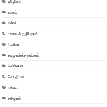
இந்தியா
உலகம்
கல்வி
சமையல் குறிப்புகள்
சினிமா
சுபமுகூர்த்த நாட்கள்
சென்னை
செய்திகள்
தங்கம்
தமிழகம்