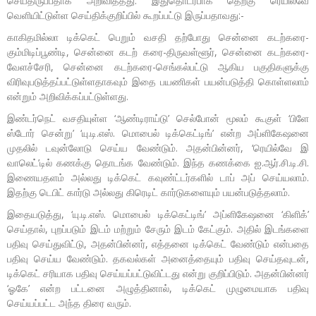
செய்திருப்பதாக அறிவித்தது. இதுதொடர்பாக தெற்கு ரெயில்வே
வெளியிட்டுள்ள செய்திக்குறிப்பில் கூறப்பட்டு இருப்பதாவது:-
காகிதமில்லா டிக்கெட் பெறும் வசதி தற்போது சென்னை கடற்கரை-
கும்மிடிப்பூண்டி, சென்னை கடற் கரை-திருவள்ளூர், சென்னை கடற்கரை-
வேளச்சேரி, சென்னை கடற்கரை-செங்கல்பட்டு ஆகிய பகுதிகளுக்கு
விரிவுபடுத்தப்பட்டுள்ளதாகவும் இதை பயணிகள் பயன்படுத்தி கொள்ளலாம்
என்றும் அறிவிக்கப்பட்டுள்ளது.
இண்டர்நெட் வசதியுள்ள ‘ஆண்டிராய்டு’ செல்போன் மூலம் கூகுள் ‘பிளே
ஸ்டோர் சென்று’ ‘யு.டி.எஸ். மொபைல் டிக்கெட்டிங்’ என்ற அப்ளிகேஷனை
முதலில் டவுன்லோடு செய்ய வேண்டும். அதன்பின்னர், ‘ரெயில்வே இ
வாலெட்’டில் கணக்கு தொடங்க வேண்டும். இந்த கணக்கை ஐ.ஆர்.சி.டி.சி.
இணையதளம் அல்லது டிக்கெட் கவுண்ட்டர்களில் டாப் அப் செய்யலாம்.
இதற்கு டெபிட் கார்டு அல்லது கிரெடிட் கார்டுகளையும் பயன்படுத்தலாம்.
இதையடுத்து, ‘யு.டி.எஸ். மொபைல் டிக்கெட்டிங்’ அப்ளிகேஷனை ‘கிளிக்’
செய்தால், புறப்படும் இடம் மற்றும் சேரும் இடம் கேட்கும். அதில் இடங்களை
பதிவு செய்துவிட்டு, அதன்பின்னர், எத்தனை டிக்கெட் வேண்டும் என்பதை
பதிவு செய்ய வேண்டும். தகவல்கள் அனைத்தையும் பதிவு செய்தவுடன்,
டிக்கெட் சரியாக பதிவு செய்யப்பட்டுவிட்டது என்று குறிப்பிடும். அதன்பின்னர்
‘ஓகே’ என்ற பட்டனை அழுத்தினால், டிக்கெட் முழுமையாக பதிவு
செய்யப்பட்ட அந்த திரை வரும்.