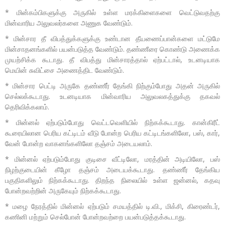
* மின்கம்பிகளுக்கு அருகில் உள்ள மரக்கிளைகளை வெட்டுவதற்கு
மின்வாரிய அலுவலர்களை அணுக வேண்டும்.
* மின்சார தீ விபத்துக்களுக்கு உண்டான தீயணைப்பான்களை மட்டுமே
மின்சாதனங்களில் பயன்படுத்த வேண்டும். தண்ணீரை கொண்டு அணைக்க
முயற்சிக்க கூடாது. தீ விபத்து மின்சாரத்தால் ஏற்பட்டால், உடனடியாக
மெயின் சுவிட்சை அணைத்திட வேண்டும்.
* மின்சார பெட்டி அருகே தண்ணீர் தேங்கி நிற்கும்போது அதன் அருகில்
செல்லக்கூடாது. உடனடியாக மின்வாரிய அலுவலகத்துக்கு தகவல்
தெரிவிக்கலாம்.
* மின்னல் ஏற்படும்போது வெட்டவெளியில் நிற்கக்கூடாது. கான்கிரீட்
கூரையிலான பெரிய கட்டிடம் வீடு போன்ற பெரிய கட்டிடங்களிலோ, பஸ், கார்,
வேன் போன்ற வாகனங்களிலோ தஞ்சம் அடையலாம்.
* மின்னல் ஏற்படும்போது குடிசை வீட்டிலோ, மரத்தின் அடியிலோ, பஸ்
நிழற்குடையின் கீழோ தஞ்சம் அடையக்கூடாது. தண்ணீர் தேங்கிய
பகுதிகளிலும் நிற்கக்கூடாது. திறந்த நிலையில் உள்ள ஜன்னல், கதவு
போன்றவற்றின் அருகேயும் நிற்கக்கூடாது.
* மழை நேரத்தில் மின்னல் ஏற்படும் சமயத்தில் டி.வி., மிக்சி, கிரைண்டர்,
கணினி மற்றும் செல்போன் போன்றவற்றை பயன்படுத்தக்கூடாது.