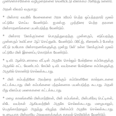
முன்னெச்சரிக்கை வழிமுறைகளை வெளியிட்டு விளக்கம் அளித்து உள்ளார்.
அதன் விவரம் வருமாறு:
* மின்சார வயரிங் வேலைகளை அரசு உரிமம் பெற்ற ஒப்பந்ததாரர் மூலம்
மட்டுமே செய்ய வேண்டும். ஐ.எஸ்.ஐ. முத்திரை பெற்ற தரமான
மின்சாதனங்களை பயன்படுத்த வேண்டும்.
* மின்சார ‘பிளக்கு’களை பொருத்துவதற்கு முன்னரும், எடுப்பதற்கு
முன்னரும் ‘சுவிட்சை ஆப்’ செய்துவிட வேண்டும். பிரிட்ஜ், கிரைண்டர் போன்ற
வீட்டு உபயோக மின்சாதனங்களுக்கு மூன்று ‘பின்’ உள்ள ‘பிளக்கு’கள் மூலம்
மட்டுமே மின் இணைப்பு கொடுக்க வேண்டும்.
* டி.வி. ஆன்டெனாவை வீட்டின் அருகே செல்லும் மேல்நிலை கம்பிகளுக்கு
அருகில் கட்ட வேண்டாம். கேபிள் டி.வி. வயர்களை மேல்நிலை கம்பிகளுக்கு
அருகில் கொண்டு செல்லக்கூடாது.
* மின் கம்பத்திலோ அவற்றை தாங்கும் கம்பிகளிலோ கால்நடைகளை
கட்டக்கூடாது. மின் கம்பங்களை பந்தல்களாக பயன்படுத்த கூடாது. அதன்
மீது விளம்பர பலகைகளை கட்டக்கூடாது.
* மழை காலங்களில் மின்மாற்றிகள், மின் கம்பங்கள், மின்பகிர்வு பெட்டிகள்,
ஸ்டே வயர்கள் ஆகியவற்றின் அருகே செல்லக்கூடாது. மழையாலும்,
பெருங்காற்றாலும் அறுந்து விழுந்த மின்கம்பி அருகே செல்லக்கூடாது.
உடனடியாக மின்வாரிய அலுவலகத்துக்கு தகவல் தெரிவிக்க வேண்டும்.