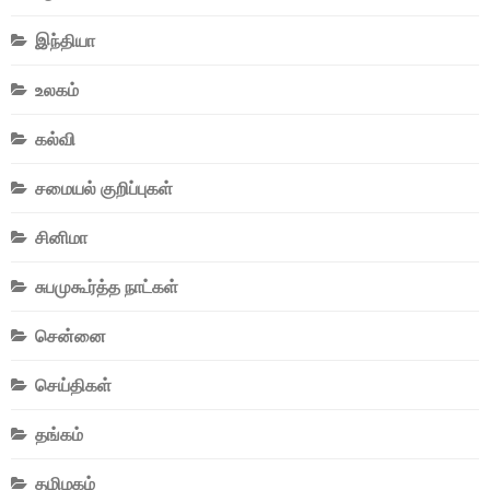
இந்தியா
உலகம்
கல்வி
சமையல் குறிப்புகள்
சினிமா
சுபமுகூர்த்த நாட்கள்
சென்னை
செய்திகள்
தங்கம்
தமிழகம்