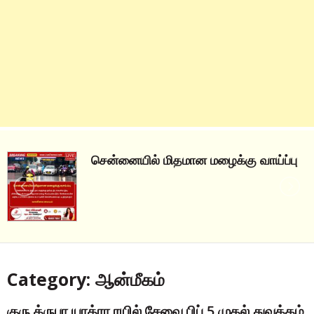
சென்னையில் மிதமான மழைக்கு வாய்ப்பு
Category: ஆன்மீகம்
குரு க்ருபா யாத்ரா ரயில் சேவை பிப்.5 முதல் துவக்கம்