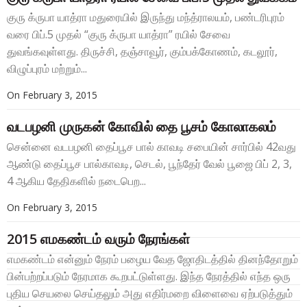
குரு க்ருபா யாத்ரா மதுரையில் இருந்து மந்த்ராலயம், பண்டரிபுரம்
வரை பிப்.5 முதல் “குரு க்ருபா யாத்ரா” ரயில் சேவை
துவங்கவுள்ளது. திருச்சி, தஞ்சாவூர், கும்பக்கோணம், கடலூர்,
விழுப்புரம் மற்றும்...
On
February 3, 2015
வடபழனி முருகன் கோவில் தை பூசம் கோலாகலம்
சென்னை வடபழனி தைப்பூச பால் காவடி சபையின் சார்பில் 42வது
ஆண்டு தைப்பூச பால்காவடி, செடல், பூந்தேர் வேல் பூஜை பிப் 2, 3,
4 ஆகிய தேதிகளில் நடைபெற...
On
February 3, 2015
2015 எமகண்டம் வரும் நேரங்கள்
எமகண்டம் என்னும் நேரம் பழைய வேத ஜோதிடத்தில் தினந்தோறும்
பின்பற்றப்படும் நேரமாக கூறபட்டுள்ளது. இந்த நேரத்தில் எந்த ஒரு
புதிய செயலை செய்தலும் அது எதிர்மறை விளைவை ஏற்படுத்தும்