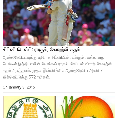
சிட்னி டெஸ்ட்: ராகுல், கோஹ்லி சதம்
ஆஸ்திரேலியாவுக்கு எதிராக சிட்னியில் நடக்கும் நான்காவது
டெஸ்டில் இந்தியாவின் லோகேஷ் ராகுல், கேப்டன் விராத் கோஹ்லி
சதம் அடித்தனர். முதல் இன்னிங்சில் ஆஸ்திரேலிய அணி 7
விக்கெட்டுக்கு 572 ரன்கள்...
On
January 8, 2015