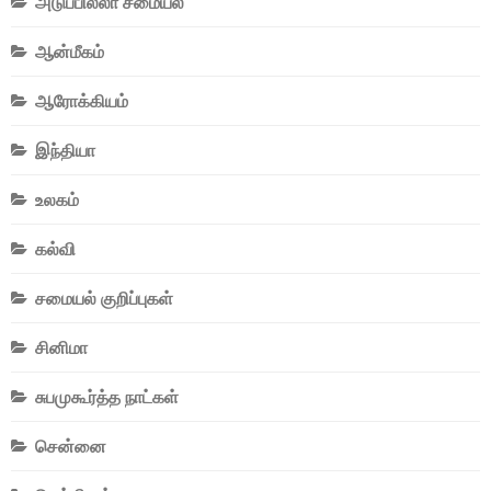
அடுப்பில்லா சமையல்
ஆன்மீகம்
ஆரோக்கியம்
இந்தியா
உலகம்
கல்வி
சமையல் குறிப்புகள்
சினிமா
சுபமுகூர்த்த நாட்கள்
சென்னை