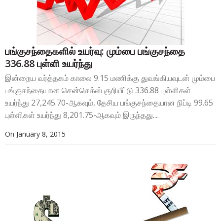
பங்குசந்தைகளில் உயர்வு: மும்பை பங்குசந்தை
336.88 புள்ளி உயர்ந்து
இன்றைய வர்த்தகம் காலை 9.15 மணிக்கு துவங்கியவுடன் மும்பை
பங்குசந்தையான சென்செக்ஸ் குறியீட்டு 336.88 புள்ளிகள்
உயர்ந்து 27,245.70-ஆகவும், தேசிய பங்குசந்தையான நிப்டி 99.65
புள்ளிகள் உயர்ந்து 8,201.75-ஆகவும் இருந்தது....
On
January 8, 2015